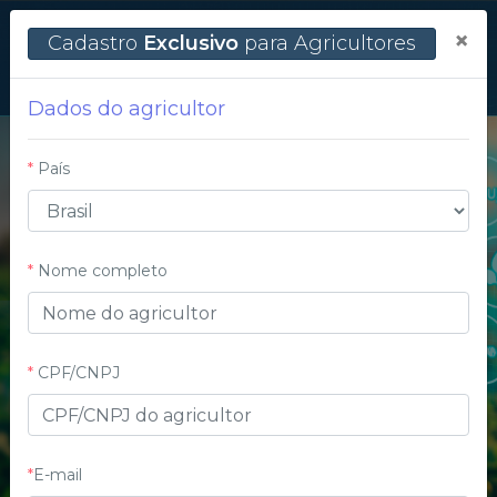
×
Cadastro
Exclusivo
para Agricultores
Dados do agricultor
*
País
*
Nome completo
Forgot password?
*
CPF/CNPJ
SIGN IN
Dont have an account?
Register
*
E-mail
ou