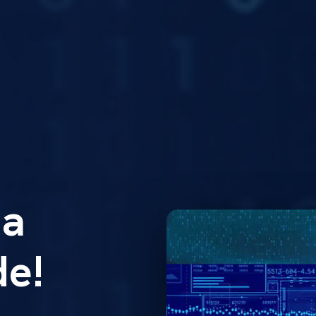
a
de!