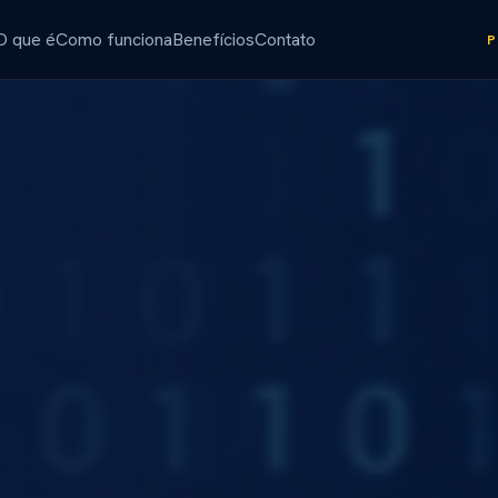
O que é
Como funciona
Benefícios
Contato
P