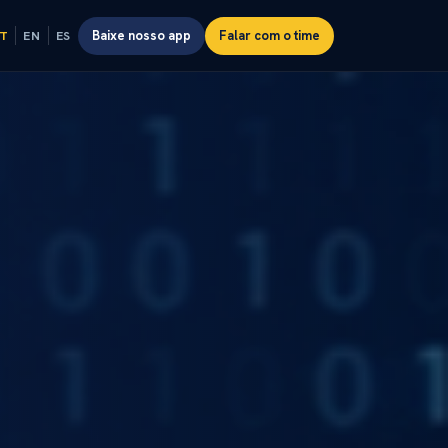
Baixe nosso app
Falar com o time
T
EN
ES